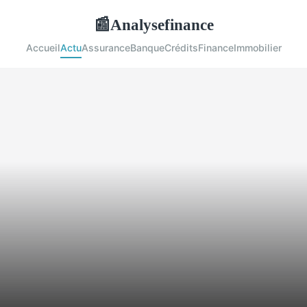
Analysefinance
📰
Accueil
Actu
Assurance
Banque
Crédits
Finance
Immobilier