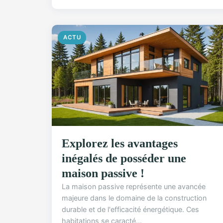
ACTU
Explorez les avantages
inégalés de posséder une
maison passive !
La maison passive représente une avancée
majeure dans le domaine de la construction
durable et de l'efficacité énergétique. Ces
habitations se caracté...