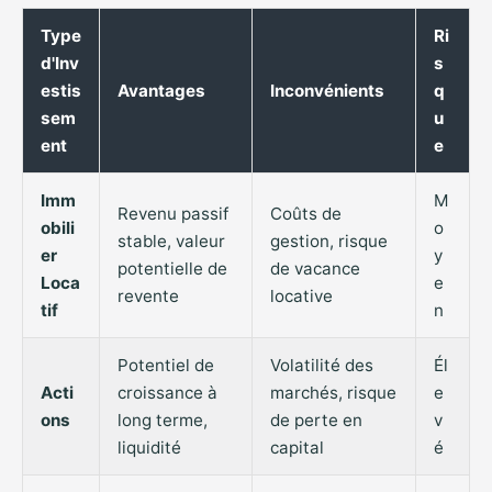
Type
Ri
d'Inv
s
estis
Avantages
Inconvénients
q
sem
u
ent
e
Imm
M
Revenu passif
Coûts de
obili
o
stable, valeur
gestion, risque
er
y
potentielle de
de vacance
Loca
e
revente
locative
tif
n
Potentiel de
Volatilité des
Él
Acti
croissance à
marchés, risque
e
ons
long terme,
de perte en
v
liquidité
capital
é