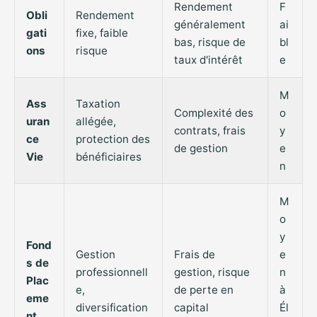
Rendement
F
Obli
Rendement
généralement
ai
gati
fixe, faible
bas, risque de
bl
ons
risque
taux d'intérêt
e
M
Ass
Taxation
Complexité des
o
uran
allégée,
contrats, frais
y
ce
protection des
de gestion
e
Vie
bénéficiaires
n
M
o
y
Fond
Gestion
Frais de
e
s de
professionnell
gestion, risque
n
Plac
e,
de perte en
à
eme
diversification
capital
Él
nt