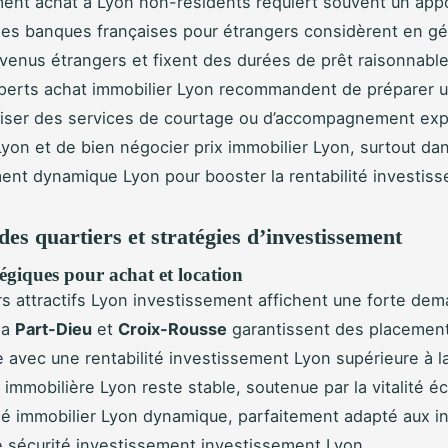
ent achat à Lyon non-résidents requiert souvent un app
 les banques françaises pour étrangers considèrent en gé
venus étrangers et fixent des durées de prêt raisonnable
perts achat immobilier Lyon recommandent de préparer u
tiliser des services de courtage ou d’accompagnement exp
Lyon et de bien négocier prix immobilier Lyon, surtout da
ent dynamique Lyon pour booster la rentabilité investis
des quartiers et stratégies d’investissement
égiques pour achat et location
rs attractifs Lyon investissement affichent une forte dema
 la
Part-Dieu
et
Croix-Rousse
garantissent des placement
 avec une rentabilité investissement Lyon supérieure à 
ur immobilière Lyon reste stable, soutenue par la vitalité
é immobilier Lyon dynamique, parfaitement adapté aux i
 sécurité investissement investissement Lyon.