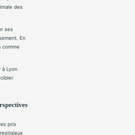
timale des
er ses
ssement. En
rs comme
r à Lyon
cibler
rspectives
es prix
restigieux