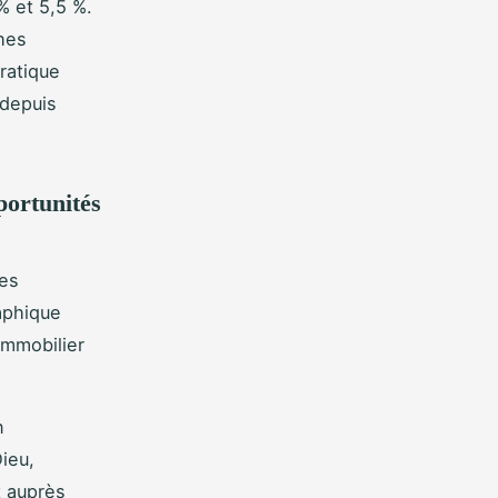
% et 5,5 %.
hes
ratique
 depuis
portunités
es
aphique
immobilier
n
ieu,
 auprès