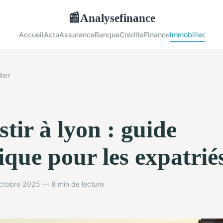
Analysefinance
📰
Accueil
Actu
Assurance
Banque
Crédits
Finance
Immobilier
lier
stir à lyon : guide
ique pour les expatrié
ctobre 2025 — 8 min de lecture