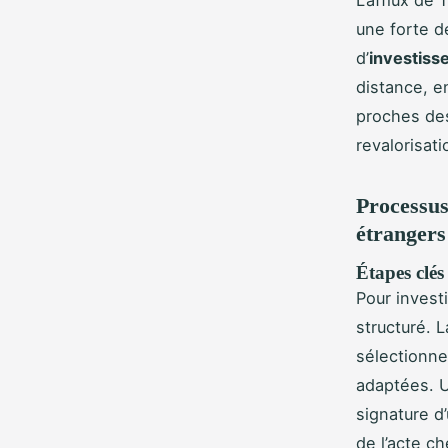
une forte d
d’
investiss
distance, e
proches des
revalorisat
Processus
étrangers
Étapes clés
Pour investi
structuré. 
sélectionne
adaptées. U
signature d’
de l’acte c