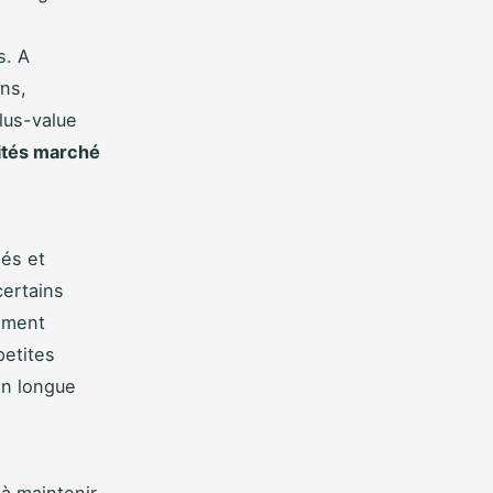
s. A
ins,
lus-value
ités marché
iés et
certains
rement
petites
on longue
 à maintenir