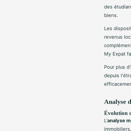
des étudian
biens.
Les disposi
revenus loc
complément,
My Expat fa
Pour plus d’
depuis l'ét
efficacemen
Analyse d
Évolution de
L’
analyse m
immobiliers