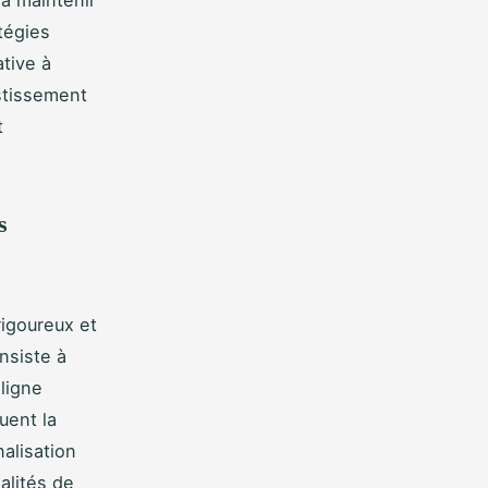
tégies
tive à
estissement
t
s
rigoureux et
nsiste à
ligne
uent la
nalisation
alités de