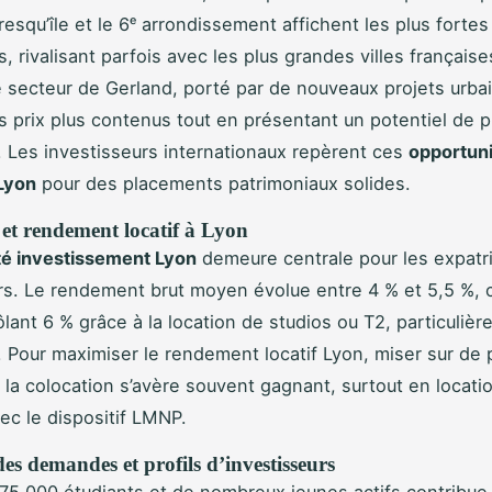
esqu’île et le 6ᵉ arrondissement affichent les plus fortes
s, rivalisant parfois avec les plus grandes villes française
le secteur de Gerland, porté par de nouveaux projets urba
 prix plus contenus tout en présentant un potentiel de p
. Les investisseurs internationaux repèrent ces
opportun
Lyon
pour des placements patrimoniaux solides.
 et rendement locatif à Lyon
ité investissement Lyon
demeure centrale pour les expatr
rs. Le rendement brut moyen évolue entre 4 % et 5,5 %, 
ôlant 6 % grâce à la location de studios ou T2, particuliè
 Pour maximiser le rendement locatif Lyon, miser sur de 
 la colocation s’avère souvent gagnant, surtout en locati
ec le dispositif LMNP.
es demandes et profils d’investisseurs
 175 000 étudiants et de nombreux jeunes actifs contribue