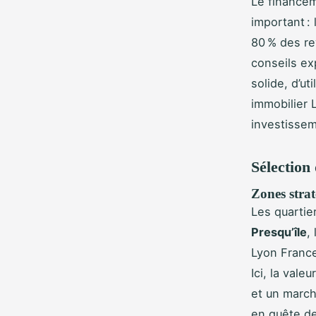
Le financem
important :
80 % des re
conseils ex
solide, d’u
immobilier 
investissem
Sélection 
Zones strat
Les quartie
Presqu’île
,
Lyon France
Ici, la vale
et un march
en quête de