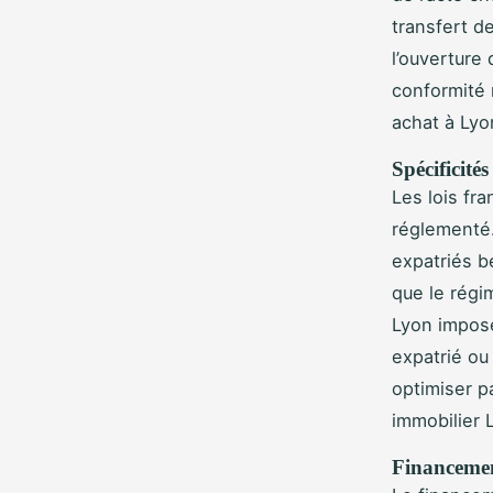
transfert d
l’ouverture 
conformité 
achat à Lyo
Spécificités
Les lois fr
réglementé.
expatriés b
que le régi
Lyon impose
expatrié ou
optimiser p
immobilier 
Financemen