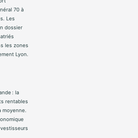
ort
néral 70 à
s. Les
n dossier
atriés
ns les zones
sement Lyon.
nde : la
s rentables
la moyenne.
 économique
nvestisseurs