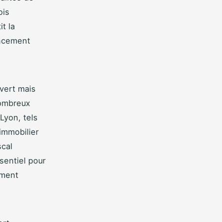
ois
t la
ancement
uvert mais
nombreux
Lyon, tels
 immobilier
scal
sentiel pour
ement