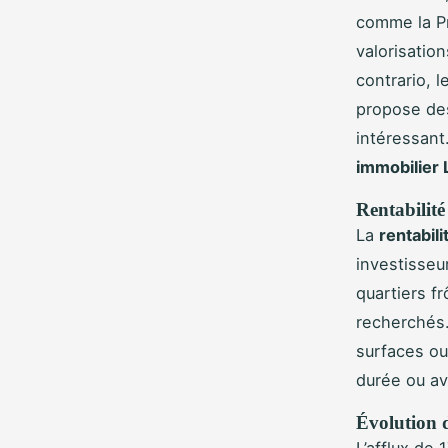
comme la Pr
valorisation
contrario, 
propose des
intéressant
immobilier 
Rentabilité
La
rentabil
investisseu
quartiers fr
recherchés.
surfaces ou
durée ou av
Évolution d
L’afflux de