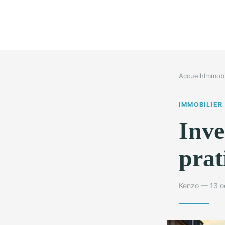
Accueil
›
Immobi
IMMOBILIER
Inve
prat
Kenzo — 13 o