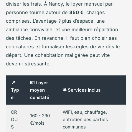
diviser les frais. À Nancy, le loyer mensuel par
personne tourne autour de
350 €
, charges
comprises. L’avantage ? plus d’espace, une
ambiance conviviale, et une meilleure répartition
des tâches. En revanche, il faut bien choisir ses
colocataires et formaliser les règles de vie dès le
départ. Une cohabitation mal gérée peut vite
devenir stressante.
📍
💶 Loyer
Typ
moyen
🛎️ Services inclus
e
constaté
CR
WIFI, eau, chauffage,
160 - 290
OU
entretien des parties
€/mois
S
communes