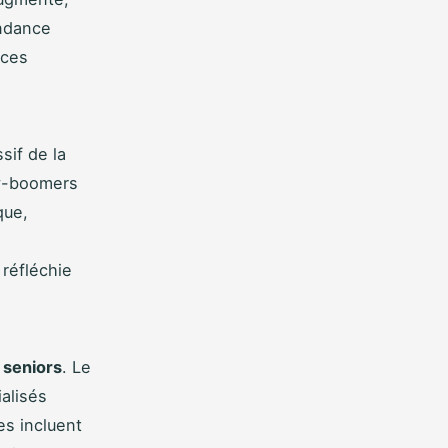
endance
ices
sif de la
by-boomers
que,
réfléchie
 seniors
. Le
alisés
es incluent