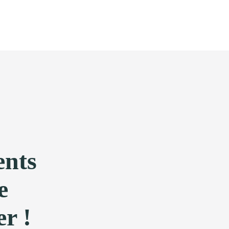
ents
e
r !