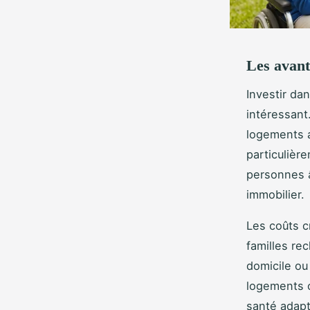
Les avant
Investir da
intéressant
logements 
particulièr
personnes 
immobilier.
Les coûts c
familles re
domicile ou
logements o
santé adap