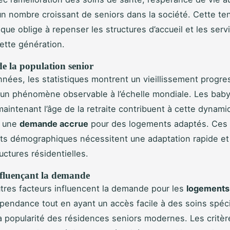
un nombre croissant de seniors dans la société. Cette t
ue oblige à repenser les structures d’accueil et les serv
ette génération.
e la population senior
années, les statistiques montrent un vieillissement progres
 un phénomène observable à l’échelle mondiale. Les ba
maintenant l’âge de la retraite contribuent à cette dynami
t une
demande accrue
pour des logements adaptés. Ces
s démographiques nécessitent une adaptation rapide et 
uctures résidentielles.
nfluençant la demande
utres facteurs influencent la demande pour les
logements
épendance tout en ayant un accès facile à des soins spéci
 popularité des résidences seniors modernes. Les critèr