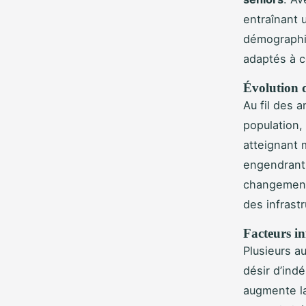
entraînant 
démographiq
adaptés à c
Évolution d
Au fil des 
population,
atteignant 
engendran
changement
des infrastr
Facteurs i
Plusieurs a
désir d’ind
augmente la