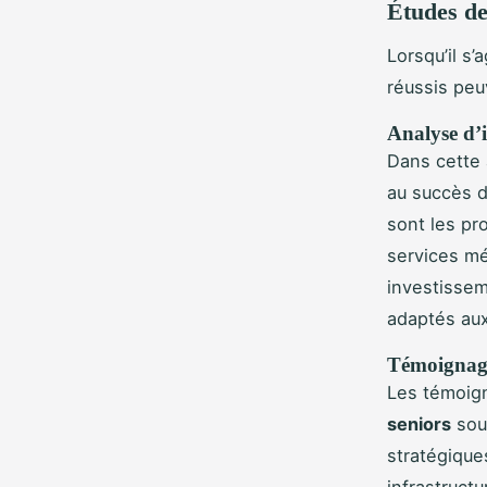
Études de
Lorsqu’il s’
réussis peu
Analyse d’
Dans cette a
au succès d
sont les pr
services mé
investissem
adaptés aux
Témoignage
Les témoig
seniors
sou
stratégique