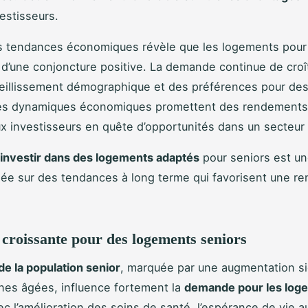
vestisseurs.
s tendances économiques révèle que les logements pour
 d’une conjoncture positive. La demande continue de croî
ieillissement démographique et des préférences pour de
es dynamiques économiques promettent des rendements 
aux investisseurs en quête d’opportunités dans un secteur
investir dans des logements adaptés
pour seniors est un
gnée sur des tendances à long terme qui favorisent une ren
roissante pour des logements seniors
de la population senior
, marquée par une augmentation sig
nes âgées, influence fortement la
demande pour les log
ec l’amélioration des soins de santé, l’espérance de vie 