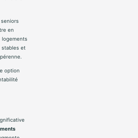
 seniors
tre en
s logements
stables et
 pérenne.
e option
tabilité
nificative
ements
augmente,