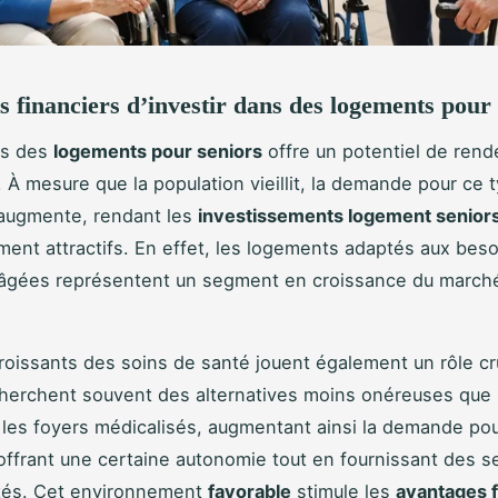
s financiers d’investir dans des logements pour
ns des
logements pour seniors
offre un potentiel de ren
. À mesure que la population vieillit, la demande pour ce 
augmente, rendant les
investissements logement senior
ement attractifs. En effet, les logements adaptés aux bes
âgées représentent un segment en croissance du march
roissants des soins de santé jouent également un rôle cru
cherchent souvent des alternatives moins onéreuses que 
 les foyers médicalisés, augmentant ainsi la demande po
ffrant une certaine autonomie tout en fournissant des s
tés. Cet environnement
favorable
stimule les
avantages f