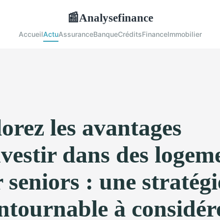
Analysefinance
📰
Accueil
Actu
Assurance
Banque
Crédits
Finance
Immobilier
orez les avantages
vestir dans des logem
 seniors : une stratégi
ntournable à considére