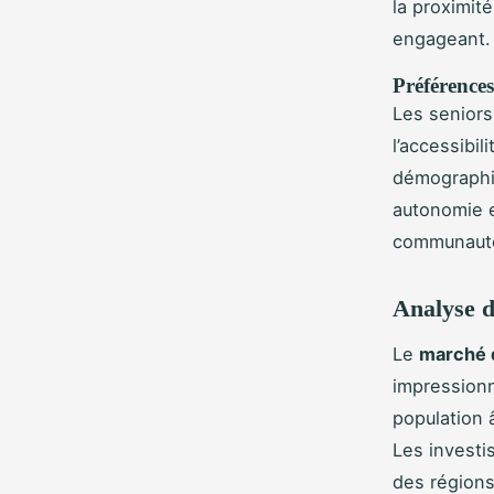
la proximité
engageant.
Préférences
Les senior
l’accessibi
démographi
autonomie e
communauté
Analyse d
Le
marché 
impressionn
population 
Les investi
des régions