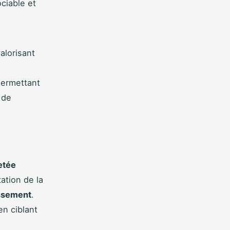
ociable et
valorisant
permettant
 de
etée
ation de la
issement
.
en ciblant