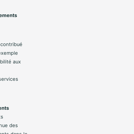
sements
 contribué
 exemple
ilité aux
services
ents
ts
inue des