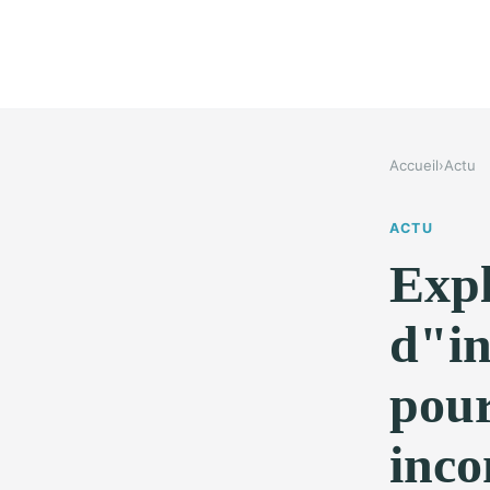
Accueil
›
Actu
ACTU
Expl
d"in
pour
inco