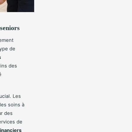
 seniors
dement
type de
s
oins des
é
cial. Les
les soins à
ur des
ervices de
inanciers