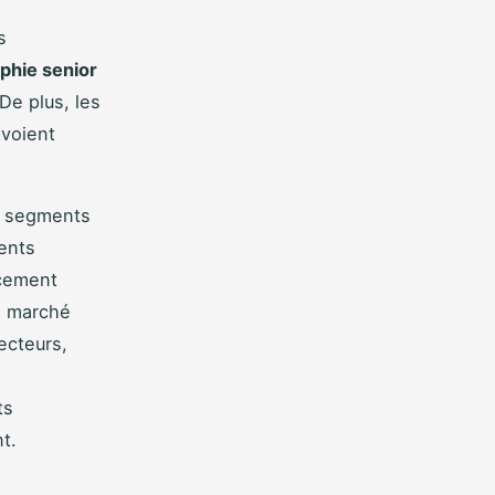
s
hie senior
De plus, les
 voient
s segments
ents
acement
e marché
ecteurs,
ts
t.